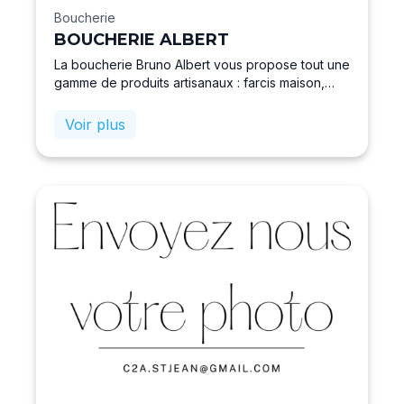
Boucherie
BOUCHERIE ALBERT
La boucherie Bruno Albert vous propose tout une
gamme de produits artisanaux : farcis maison,
charcuterie maison, plats cuisinés, grillons
charentais, poulet cuit, saucisses, boudin noir et
Voir plus
encore plein d’autres choses en service traiteur.