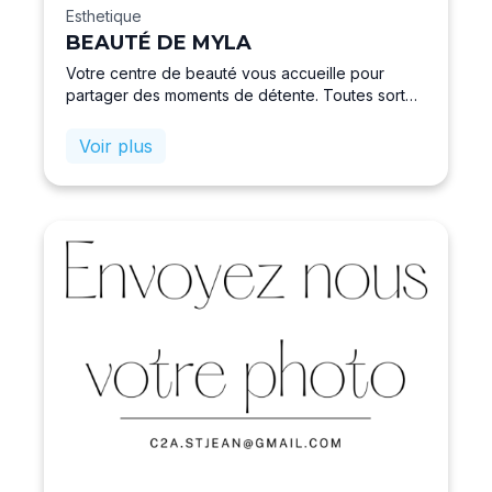
Esthetique
BEAUTÉ DE MYLA
Votre centre de beauté vous accueille pour
partager des moments de détente. Toutes sortes
de prestations, ventede produits de la marque
phyt’s, les bougies de Charroux, une gamme de
Voir plus
parfum frais et fruité. Pour prolonger vossoins,
une prothésiste ongulaire, Cindy, est à votre
service sur rendez-vous.