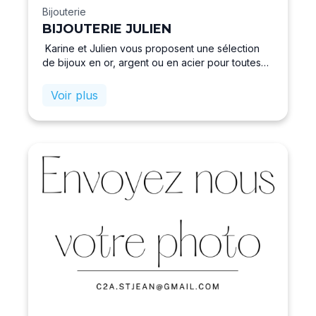
Bijouterie
BIJOUTERIE JULIEN
Karine et Julien vous proposent une sélection
de bijoux en or, argent ou en acier pour toutes
les occasions et tous les budgets, ainsi que les
marques: Michel Herbelin, Maserati, Festina,
Voir plus
Fossil, Skagen, Pierre Lannier, Tisento, Les
Interchangeables, Tommy Hilfiger, Lacoste, ZAG
bijoux…