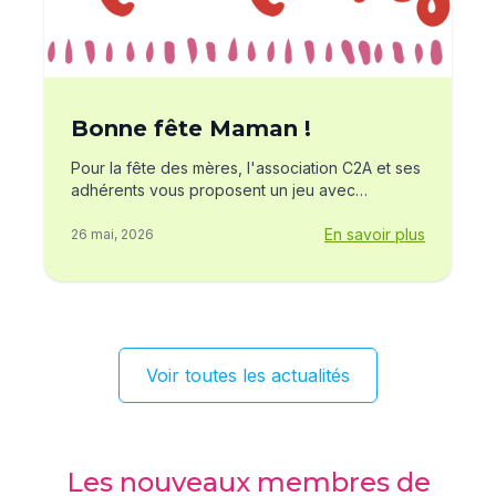
Bonne fête Maman !
Pour la fête des mères, l'association C2A et ses
adhérents vous proposent un jeu avec
obligation d'achat.À l’occasion d’un achat chez
les adhérents, venez tirer un mot doux et tenter
En savoir plus
26 mai, 2026
de trouver un des 6 tickets d’or cachés.Grâce à
ces tickets d'or, un bouquet de fleurs vous sera
offert chez un de nos trois fleuristes adhérents.
Voir toutes les actualités
Les nouveaux membres de