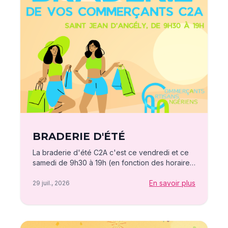
BRADERIE D'ÉTÉ
La braderie d'été C2A c'est ce vendredi et ce
samedi de 9h30 à 19h (en fonction des horaires
d'ouvertures de nos adhérents) ! Venez à Saint
Jean d'Angély pour réaliser de bonnes affaires
En savoir plus
29 juil., 2026
et soutenir vos commerçants locaux !