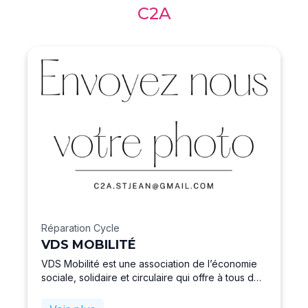
C2A
Réparation Cycle
VDS MOBILITÉ
VDS Mobilité est une association de l’économie
sociale, solidaire et circulaire qui offre à tous des
solutions pour une meilleure mobilité. Pour les
personnes en parcours d’insertion économique